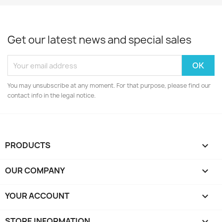
Get our latest news and special sales
You may unsubscribe at any moment. For that purpose, please find our
contact info in the legal notice.
PRODUCTS

OUR COMPANY

YOUR ACCOUNT

STORE INFORMATION
keyboard_arrow_down