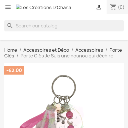
shopping_cart


(0)
search
Home
Accessoires et Déco
Accessoires
Porte
Clés
Porte Clés Je Suis une nounou qui déchire
-€2.00