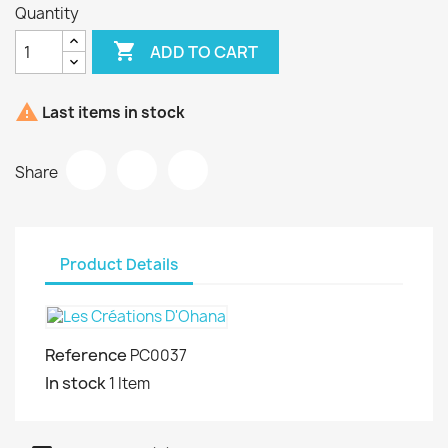
Quantity

ADD TO CART

Last items in stock
Share
Product Details
Reference
PC0037
In stock
1 Item