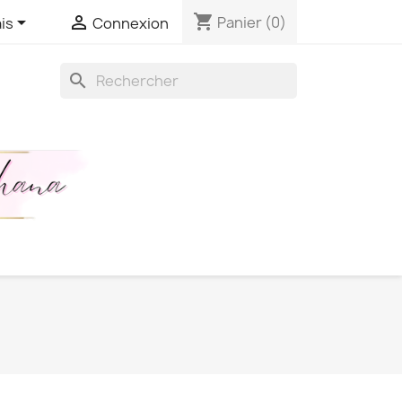
shopping_cart


Panier
(0)
is
Connexion
search