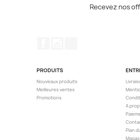
Recevez nos off
Facebook
Instagram
TikTok
PRODUITS
ENTR
Nouveaux produits
Livrai
Meilleures ventes
Mentio
Promotions
Condit
A pro
Paieme
Conta
Plan d
Magas