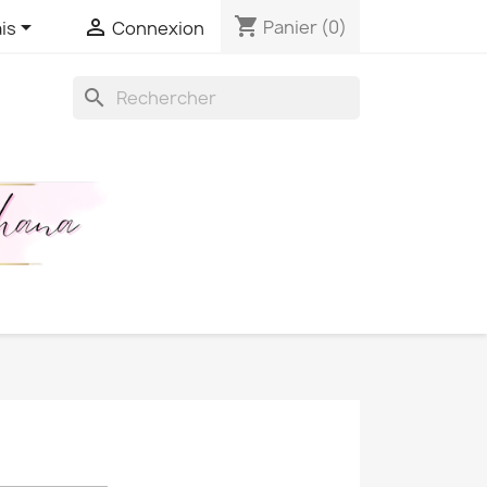
shopping_cart


Panier
(0)
is
Connexion
search