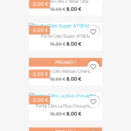
Porte Clés J' Aime Tata
-2,00 €
8,00 €
10,00 €
-2,00 €
favorite_border
Porte Clés Super ATSEM
8,00 €
10,00 €
PROMO !
favorite_border
Porte Clés Maman Chérie
-2,00 €
8,00 €
10,00 €
-2,00 €
favorite_border
Porte Clés La Plus Chouette...
8,00 €
10,00 €