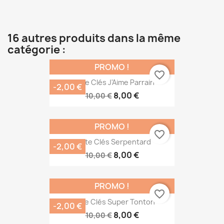
16 autres produits dans la même
catégorie :
PROMO !
favorite_border
Porte Clés J'Aime Parrain
-2,00 €
8,00 €
10,00 €
PROMO !
favorite_border
Porte Clés Serpentard
-2,00 €
8,00 €
10,00 €
PROMO !
favorite_border
Porte Clés Super Tonton
-2,00 €
8,00 €
10,00 €