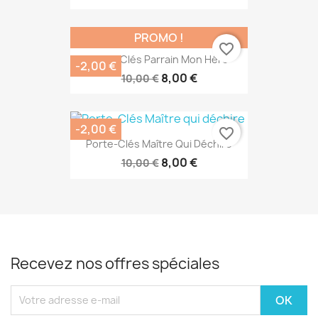
PROMO !
favorite_border
Porte Clés Parrain Mon Héro
-2,00 €
8,00 €
10,00 €
-2,00 €
favorite_border
Porte-Clés Maître Qui Déchire
8,00 €
10,00 €
Recevez nos offres spéciales