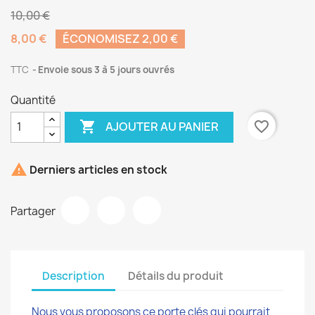
10,00 €
8,00 €
ÉCONOMISEZ 2,00 €
TTC
Envoie sous 3 à 5 jours ouvrés
Quantité

favorite_border
AJOUTER AU PANIER

Derniers articles en stock
Partager
Description
Détails du produit
Nous vous proposons ce porte clés qui pourrait