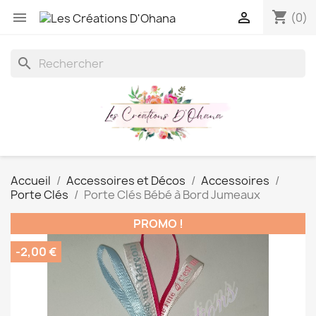
shopping_cart


(0)
search
Accueil
Accessoires et Décos
Accessoires
Porte Clés
Porte Clés Bébé à Bord Jumeaux
PROMO !
-2,00 €