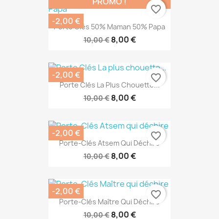
PROMO !
favorite_border
-2,00 €
Porte Clés 50% Maman 50% Papa
8,00 €
10,00 €
-2,00 €
favorite_border
Porte Clés La Plus Chouette...
8,00 €
10,00 €
-2,00 €
favorite_border
Porte-Clés Atsem Qui Déchire
8,00 €
10,00 €
-2,00 €
favorite_border
Porte-Clés Maître Qui Déchire
8,00 €
10,00 €