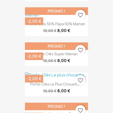
PROMO !
favorite_border
-2,00 €
Porte Clés 50% Papa 50% Maman
8,00 €
10,00 €
PROMO !
favorite_border
Porte Clés Super Maman
-2,00 €
8,00 €
10,00 €
-2,00 €
favorite_border
Porte-Clés Le Plus Chouette...
8,00 €
10,00 €
PROMO !
favorite_border